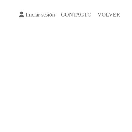
Iniciar sesión
CONTACTO
VOLVER
Madrid,
pincha aquí
para contratar extra de