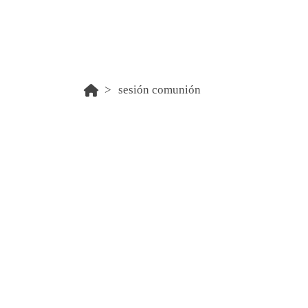
sesión comunión
Sesión Comunión
Los precios son para sesiones en nuestro e
exteriores o fin de semana