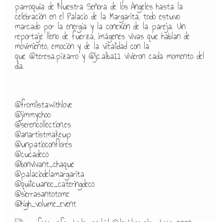
parroquia de Nuestra Señora de los Ángeles hasta la
celebración en el Palacio de la Margarita, todo estuvo
marcado por la energía y la conexión de la pareja. Un
reportaje lleno de fuerza, imágenes vivas que hablan de
movimiento, emoción y de la vitalidad con la
que
@teresa.pizarro y
@jc.alba11
vivieron cada momento del
día.
@fromlistawithlove
@jimmychoo
@serencollection.es
@anartistmakeup
@unpatioconflores
@cucadeco
@bonvivant_chaque
@palaciodelamargarita
@quilicuanoc_cateringdeco
@sierrasantotome
@high_volume_event