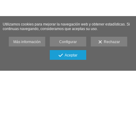
Utilizamos cookies para mejorar la navegación web y obtener estadísticas. Si
continuas navegando, consideramos que aceptas su uso.
Más información
Configurar
Rechazar
Aceptar
Fotógrafos boda Madrid
Aviso legal