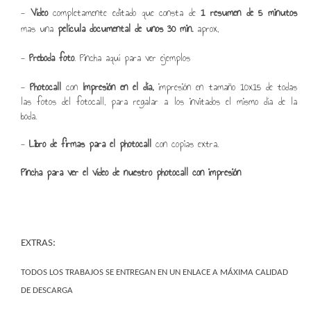
-
Vídeo
completamente editado que consta de
1 resumen de 5 minutos
mas una
película documental de unos 30 min.
aprox,
-
Preboda foto
.
Pincha aquí para ver ejemplos
-
Photocall
con
Impresión en el día,
impresión en tamaño 10x15 de todas
las fotos
del fotocall, para regalar a los invitados el mismo día de la
boda.
-
Libro de firmas para el photocall
con copias extra.
Pincha para ver el vídeo de nuestro photocall con impresión
EXTRAS:
TODOS LOS TRABAJOS SE ENTREGAN EN UN ENLACE A MÁXIMA CALIDAD 
DE DESCARGA