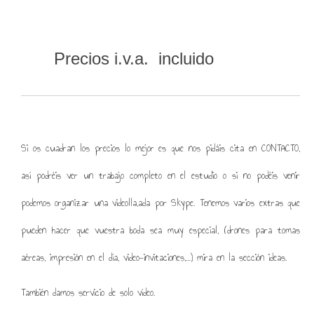
Precios i.v.a. incluido
Si os cuadran los precios lo mejor es que nos pidáis cita en
CONTACTO
,
así podréis ver un trabajo completo en el estudio o si no podéis venir
podemos organizar una videolla,ada por Skype. Tenemos varios extras que
pueden hacer que vuestra boda sea muy especial, (drones para tomas
aéreas, impresión en el día, video-invitaciones,…) mira en la sección
ideas
.
También damos servicio de solo vídeo.