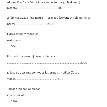
Álbum 30x40 cm 60 páginas - lino natural + grabado + caja
madera…………………………………….……....….300€
2 réplicas 20x25+lino natural +  grabado (se venden solo numeros 
pares).....................................……..200€
Extras albumes todos los 
materiales……………………………………………………………………………………………….
…..50€
Postboda de lunes a jueves no festivos.
…………………………………………......................................................200€
Enlace de descarga con todos los brutos sin editar (foto y 
vídeo)............................................................50€
Tomas dron con operador 
independiente………………………………………………………………….…………………..
…..550€