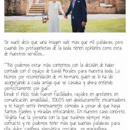
Se suele decir que una imagen vale mas que mil palabras, pero
cuando los protagonistas de la boda tienen opiniones como esta
de nuestros servicios...
"""No podemos estar más contentos con la decisión de haber
contado con el equipo de David Morales para nuestra boda. Lo
hicimos por recomendación de mi hermano, quien se lo ha ido
aconsejando a cada amigo que se casaba y ahora entiendo
perfectamente por qué.
Desde el inicio, todo fueron facilidades, rapidez en gestiones, en
comunicación, amabilidad... TODOS son absolutamente encantadores
y te hacen sentir inmensamente cómodos a pesar de que haya
tantos flashes y miradas enfocándote. En nuestro caso concreto,
Virginia fue la persona con la que tuvimos siempre más
contacto y no podemos tener más que buenas palabras para
ella: dulce, cariñosa, simpática, cercana... es maravillosa.