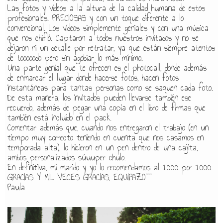
Las fotos y vídeos a la altura de la calidad humana de estos
profesionales. PRECIOSAS y con un toque diferente a lo
convencional. Los vídeos simplemente geniales y con una música
que nos chifló. Captaron a todos nuestros invitados y no se
dejaron ni un detalle por retratar, ya que están siempre atentos
de tooooodo pero sin agobiar lo más mínimo.
Una parte genial que te ofrecen es el photocall, donde además
de enmarcar el lugar donde hacerse fotos, hacen fotos
instantáneas para tantas personas como se saquen cada foto.
De esta manera, los invitados pueden llevarse también ese
recuerdo, además de pegar una copia en el libro de firmas que
también está incluído en el pack.
Comentar además que, cuando nos entregaron el trabajo (en un
tiempo muy correcto teniendo en cuenta que nos casamos en
temporada alta), lo hicieron en un pen dentro de una cajita,
ambos personalizados súuuper chulo.
En definitiva, mi marido y yo lo recomendamos al 1000 por 1000.
GRACIAS Y MIL VECES GRACIAS, EQUIPAZO"""
Paula